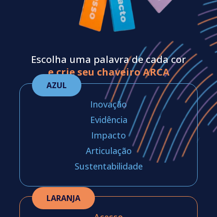
Escolha uma palavra de cada cor
e crie seu chaveiro ARCA
AZUL
Inovação
Evidência
Impacto
Articulação
Sustentabilidade
LARANJA
Acesso