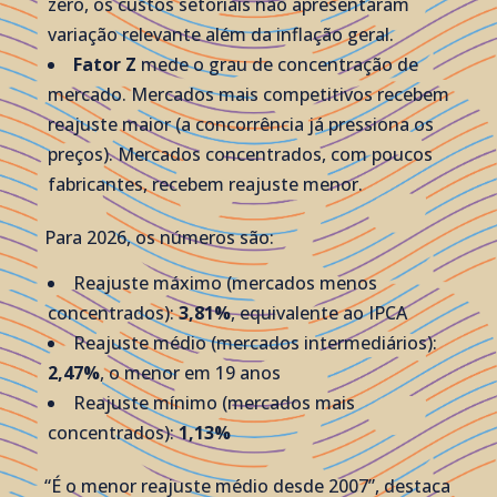
zero, os custos setoriais não apresentaram
variação relevante além da inflação geral.
Fator Z
mede o grau de concentração de
mercado. Mercados mais competitivos recebem
reajuste maior (a concorrência já pressiona os
preços). Mercados concentrados, com poucos
fabricantes, recebem reajuste menor.
Para 2026, os números são:
Reajuste máximo (mercados menos
concentrados):
3,81%
, equivalente ao IPCA
Reajuste médio (mercados intermediários):
2,47%
, o menor em 19 anos
Reajuste mínimo (mercados mais
concentrados):
1,13%
“É o menor reajuste médio desde 2007”, destaca