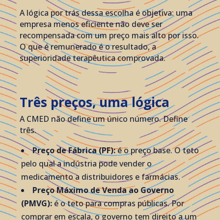
A lógica por trás dessa escolha é objetiva: uma
empresa menos eficiente não deve ser
recompensada com um preço mais alto por isso.
O que é remunerado é o resultado, a
superioridade terapêutica comprovada.
Três preços, uma lógica
A CMED não define um único número. Define
três.
Preço de Fábrica (PF):
é o preço base. O teto
pelo qual a indústria pode vender o
medicamento a distribuidores e farmácias.
Preço Máximo de Venda ao Governo
(PMVG):
é o teto para compras públicas. Por
comprar em escala, o governo tem direito a um