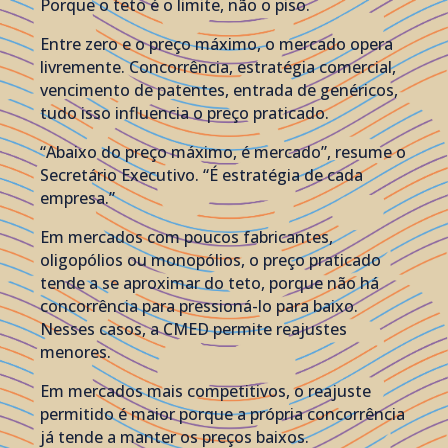
Porque o teto é o limite, não o piso.
Entre zero e o preço máximo, o mercado opera
livremente. Concorrência, estratégia comercial,
vencimento de patentes, entrada de genéricos,
tudo isso influencia o preço praticado.
“Abaixo do preço máximo, é mercado”, resume o
Secretário Executivo. “É estratégia de cada
empresa.”
Em mercados com poucos fabricantes,
oligopólios ou monopólios, o preço praticado
tende a se aproximar do teto, porque não há
concorrência para pressioná-lo para baixo.
Nesses casos, a CMED permite reajustes
menores.
Em mercados mais competitivos, o reajuste
permitido é maior porque a própria concorrência
já tende a manter os preços baixos.