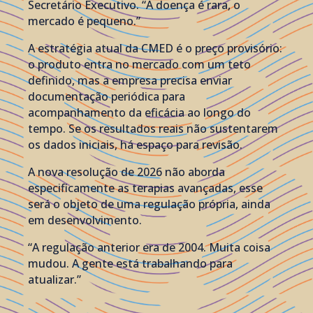
Secretário Executivo. “A doença é rara, o
mercado é pequeno.”
A estratégia atual da CMED é o preço provisório:
o produto entra no mercado com um teto
definido, mas a empresa precisa enviar
documentação periódica para
acompanhamento da eficácia ao longo do
tempo. Se os resultados reais não sustentarem
os dados iniciais, há espaço para revisão.
A nova resolução de 2026 não aborda
especificamente as terapias avançadas, esse
será o objeto de uma regulação própria, ainda
em desenvolvimento.
“A regulação anterior era de 2004. Muita coisa
mudou. A gente está trabalhando para
atualizar.”