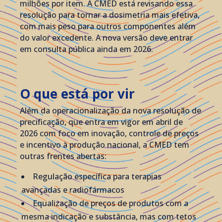
milhões por item. A CMED está revisando essa
resolução para tornar a dosimetria mais efetiva,
com mais peso para outros componentes além
do valor excedente. A nova versão deve entrar
em consulta pública ainda em 2026.
O que está por vir
Além da operacionalização da nova resolução de
precificação, que entra em vigor em abril de
2026 com foco em inovação, controle de preços
e incentivo à produção nacional, a CMED tem
outras frentes abertas:
Regulação específica para terapias
avançadas e radiofármacos
Equalização de preços de produtos com a
mesma indicação e substância, mas com tetos