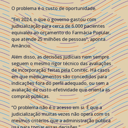
O problema é o custo de oportunidade.
“Em 2024, o que o governo gastou com
judicialização para cerca de 6.000 pacientes
equivaleu ao orçamento do Farmácia Popular,
que atende 25 milhões de pessoas”, aponta
Amâncio.
Além disso, as decisões judiciais nem sempre
seguem o mesmo rigor técnico das avaliações
de incorporação feitas pela Conitec. Há casos
em que medicamentos são concedidos para
indicações fora do perfil adequado, ou sem a
avaliação de custo-efetividade que orienta as
compras públicas.
“O problema não é o acesso em si. É que a
judicialização muitas vezes não opera com os
mesmos critérios que a administração pública
usa para tomar essas decisões.”