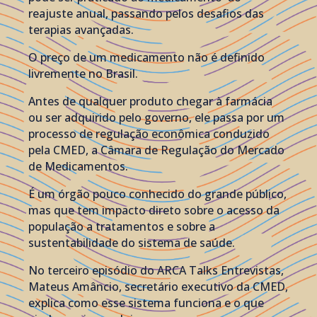
reajuste anual, passando pelos desafios das
terapias avançadas.
O preço de um medicamento não é definido
livremente no Brasil.
Antes de qualquer produto chegar à farmácia
ou ser adquirido pelo governo, ele passa por um
processo de regulação econômica conduzido
pela CMED, a Câmara de Regulação do Mercado
de Medicamentos.
É um órgão pouco conhecido do grande público,
mas que tem impacto direto sobre o acesso da
população a tratamentos e sobre a
sustentabilidade do sistema de saúde.
No terceiro episódio do ARCA Talks Entrevistas,
Mateus Amâncio, secretário executivo da CMED,
explica como esse sistema funciona e o que