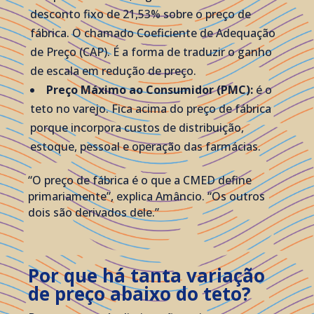
desconto fixo de 21,53% sobre o preço de
fábrica. O chamado Coeficiente de Adequação
de Preço (CAP). É a forma de traduzir o ganho
de escala em redução de preço.
Preço Máximo ao Consumidor (PMC):
é o
teto no varejo. Fica acima do preço de fábrica
porque incorpora custos de distribuição,
estoque, pessoal e operação das farmácias.
“O preço de fábrica é o que a CMED define
primariamente”, explica Amâncio. “Os outros
dois são derivados dele.”
Por que há tanta variação
de preço abaixo do teto?