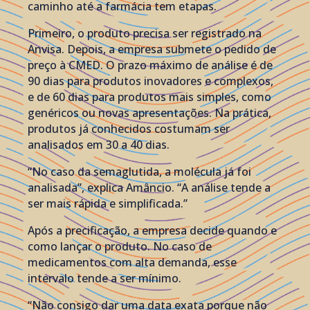
caminho até a farmácia tem etapas.
Primeiro, o produto precisa ser registrado na
Anvisa. Depois, a empresa submete o pedido de
preço à CMED. O prazo máximo de análise é de
90 dias para produtos inovadores e complexos,
e de 60 dias para produtos mais simples, como
genéricos ou novas apresentações. Na prática,
produtos já conhecidos costumam ser
analisados em 30 a 40 dias.
“No caso da semaglutida, a molécula já foi
analisada”, explica Amâncio. “A análise tende a
ser mais rápida e simplificada.”
Após a precificação, a empresa decide quando e
como lançar o produto. No caso de
medicamentos com alta demanda, esse
intervalo tende a ser mínimo.
“Não consigo dar uma data exata porque não