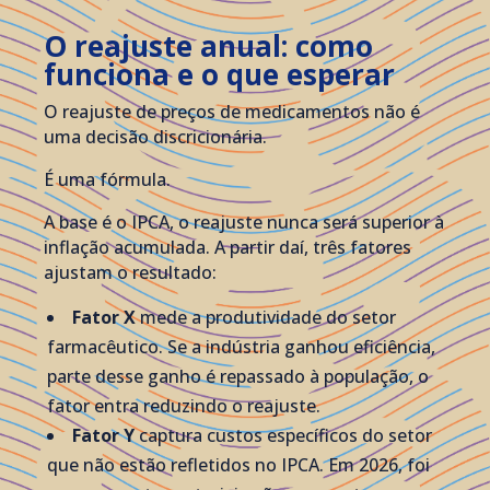
O reajuste anual: como
funciona e o que esperar
O reajuste de preços de medicamentos não é
uma decisão discricionária.
É uma fórmula.
A base é o IPCA, o reajuste nunca será superior à
inflação acumulada. A partir daí, três fatores
ajustam o resultado:
Fator X
mede a produtividade do setor
farmacêutico. Se a indústria ganhou eficiência,
parte desse ganho é repassado à população, o
fator entra reduzindo o reajuste.
Fator Y
captura custos específicos do setor
que não estão refletidos no IPCA. Em 2026, foi