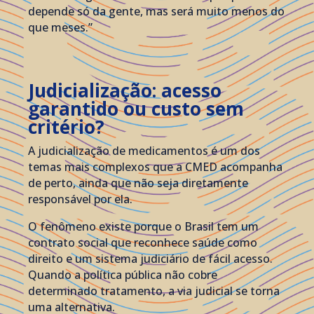
depende só da gente, mas será muito menos do
que meses.”
Judicialização: acesso
garantido ou custo sem
critério?
A judicialização de medicamentos é um dos
temas mais complexos que a CMED acompanha
de perto, ainda que não seja diretamente
responsável por ela.
O fenômeno existe porque o Brasil tem um
contrato social que reconhece saúde como
direito e um sistema judiciário de fácil acesso.
Quando a política pública não cobre
determinado tratamento, a via judicial se torna
uma alternativa.