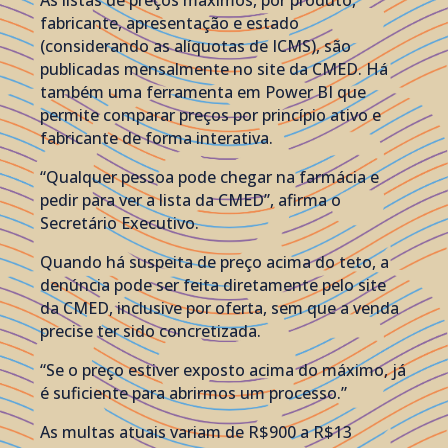
fabricante, apresentação e estado
(considerando as alíquotas de ICMS), são
publicadas mensalmente no site da CMED. Há
também uma ferramenta em Power BI que
permite comparar preços por princípio ativo e
fabricante de forma interativa.
“Qualquer pessoa pode chegar na farmácia e
pedir para ver a lista da CMED”, afirma o
Secretário Executivo.
Quando há suspeita de preço acima do teto, a
denúncia pode ser feita diretamente pelo site
da CMED, inclusive por oferta, sem que a venda
precise ter sido concretizada.
“Se o preço estiver exposto acima do máximo, já
é suficiente para abrirmos um processo.”
As multas atuais variam de R$900 a R$13