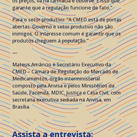
os preços, vá na farmácia e observe. É isso que
garante que a regulação funcione de fato.”
Para o setor produtivo: “A CMED está de portas
abertas. Governo e setor produtivo não são
inimigos. O interesse comum é garantir que os
produtos cheguem à população.”
—
Mateus Amâncio é Secretário Executivo da
CMED – Câmara de Regulação do Mercado de
Medicamentos, órgão interministerial
composto pela Anvisa e pelos Ministérios da
Saúde, Fazenda, MDIC, Justiça e Casa Civil, com
secretaria executiva sediada na Anvisa, em
Brasília.
Assista a entrevista: