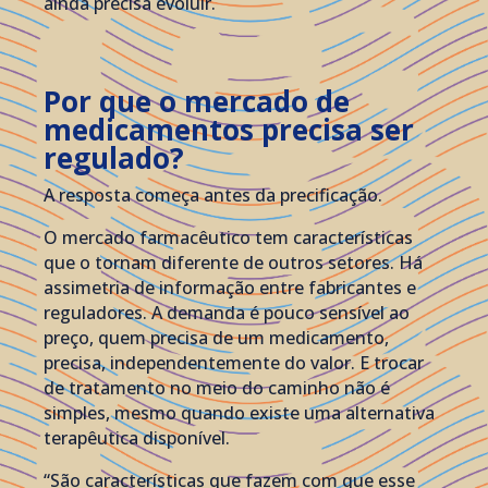
ainda precisa evoluir.
Por que o mercado de
medicamentos precisa ser
regulado?
A resposta começa antes da precificação.
O mercado farmacêutico tem características
que o tornam diferente de outros setores. Há
assimetria de informação entre fabricantes e
reguladores. A demanda é pouco sensível ao
preço, quem precisa de um medicamento,
precisa, independentemente do valor. E trocar
de tratamento no meio do caminho não é
simples, mesmo quando existe uma alternativa
terapêutica disponível.
“São características que fazem com que esse