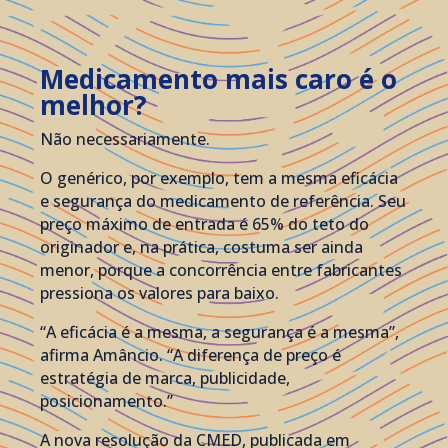
Medicamento mais caro é o
melhor?
Não necessariamente.
O genérico, por exemplo, tem a mesma eficácia
e segurança do medicamento de referência. Seu
preço máximo de entrada é 65% do teto do
originador e, na prática, costuma ser ainda
menor, porque a concorrência entre fabricantes
pressiona os valores para baixo.
“A eficácia é a mesma, a segurança é a mesma”,
afirma Amâncio. “A diferença de preço é
estratégia de marca, publicidade,
posicionamento.”
A nova resolução da CMED, publicada em