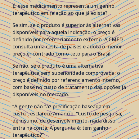
É: esse medicamento representa um ganho
terapêutico em relação ao que já existe?
Se sim, se o produto é superior às alternativas
disponíveis para aquela indicação, o preço é
definido por referenciamento externo. A CMED
consulta uma cesta de países e adota o menor
preço encontrado como teto para o Brasil.
Se não, se o produto é uma alternativa
terapêutica sem superioridade comprovada, o
preço é definido por referenciamento interno,
com base no custo de tratamento das opções já
disponíveis no mercado.
“A gente não faz precificação baseada em
custo”, esclarece Amâncio. “Custo de pesquisa,
de insumo, de desenvolvimento, nada disso
entra na conta. A pergunta é: tem ganho
terapêutico?”