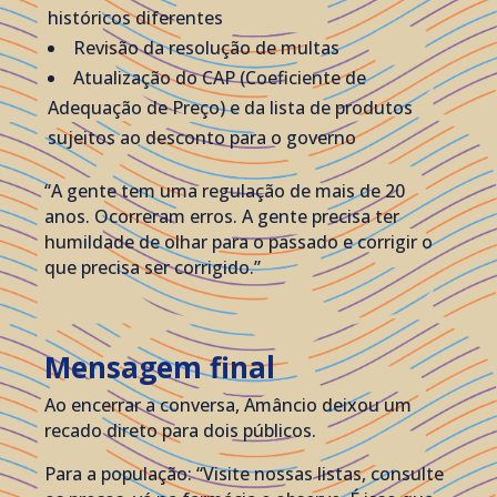
históricos diferentes
Revisão da resolução de multas
Atualização do CAP (Coeficiente de
Adequação de Preço) e da lista de produtos
sujeitos ao desconto para o governo
“A gente tem uma regulação de mais de 20
anos. Ocorreram erros. A gente precisa ter
humildade de olhar para o passado e corrigir o
que precisa ser corrigido.”
Mensagem final
Ao encerrar a conversa, Amâncio deixou um
recado direto para dois públicos.
Para a população: “Visite nossas listas, consulte