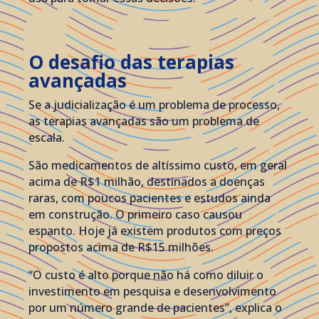
O desafio das terapias
avançadas
Se a judicialização é um problema de processo,
as terapias avançadas são um problema de
escala.
São medicamentos de altíssimo custo, em geral
acima de R$1 milhão, destinados a doenças
raras, com poucos pacientes e estudos ainda
em construção. O primeiro caso causou
espanto. Hoje já existem produtos com preços
propostos acima de R$15 milhões.
“O custo é alto porque não há como diluir o
investimento em pesquisa e desenvolvimento
por um número grande de pacientes”, explica o