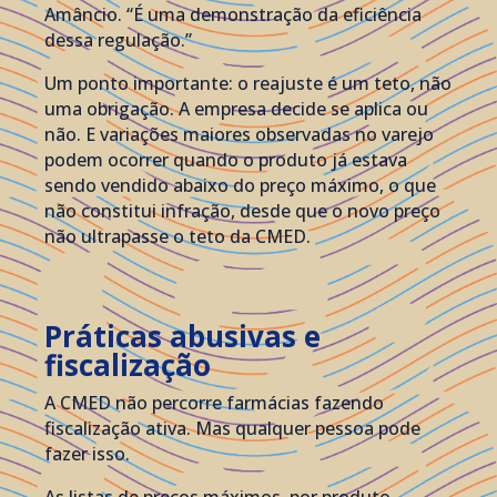
Amâncio. “É uma demonstração da eficiência
dessa regulação.”
Um ponto importante: o reajuste é um teto, não
uma obrigação. A empresa decide se aplica ou
não. E variações maiores observadas no varejo
podem ocorrer quando o produto já estava
sendo vendido abaixo do preço máximo, o que
não constitui infração, desde que o novo preço
não ultrapasse o teto da CMED.
Práticas abusivas e
fiscalização
A CMED não percorre farmácias fazendo
fiscalização ativa. Mas qualquer pessoa pode
fazer isso.
As listas de preços máximos, por produto,