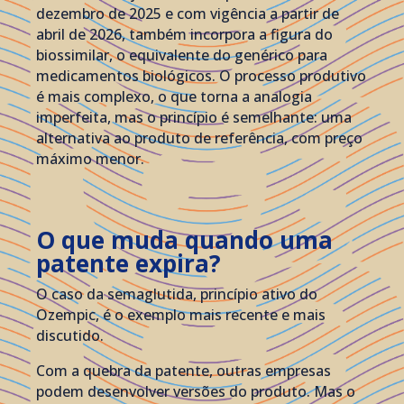
dezembro de 2025 e com vigência a partir de
abril de 2026, também incorpora a figura do
biossimilar, o equivalente do genérico para
medicamentos biológicos. O processo produtivo
é mais complexo, o que torna a analogia
imperfeita, mas o princípio é semelhante: uma
alternativa ao produto de referência, com preço
máximo menor.
O que muda quando uma
patente expira?
O caso da semaglutida, princípio ativo do
Ozempic, é o exemplo mais recente e mais
discutido.
Com a quebra da patente, outras empresas
podem desenvolver versões do produto. Mas o