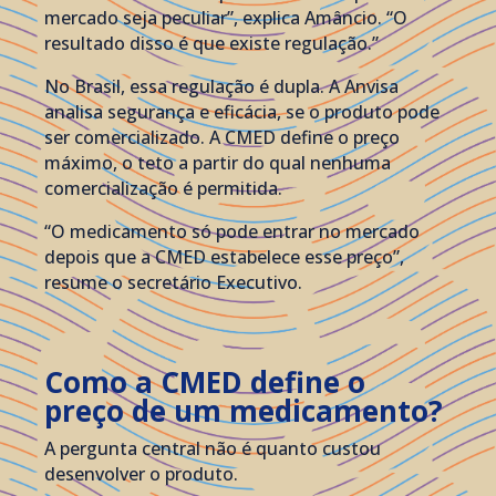
mercado seja peculiar”, explica Amâncio. “O
resultado disso é que existe regulação.”
No Brasil, essa regulação é dupla. A Anvisa
analisa segurança e eficácia, se o produto pode
ser comercializado. A CMED define o preço
máximo, o teto a partir do qual nenhuma
comercialização é permitida.
“O medicamento só pode entrar no mercado
depois que a CMED estabelece esse preço”,
resume o secretário Executivo.
Como a CMED define o
preço de um medicamento?
A pergunta central não é quanto custou
desenvolver o produto.