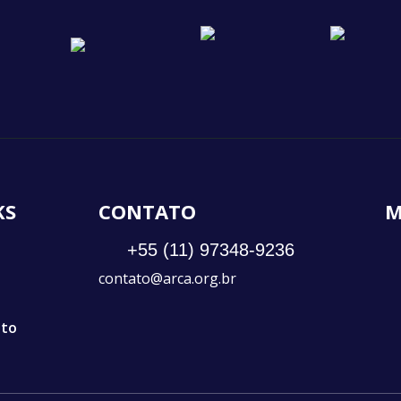
KS
CONTATO
M
+55 (11) 97348-9236
contato@arca.org.br
ato