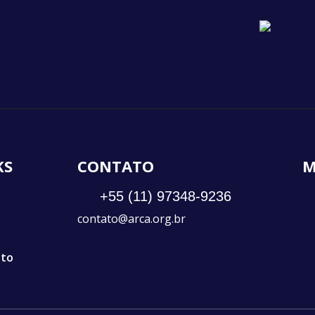
KS
CONTATO
M
+55 (11) 97348-9236
contato@arca.org.br
ato