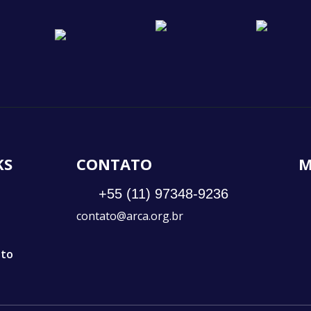
KS
CONTATO
M
+55 (11) 97348-9236
contato@arca.org.br
ato