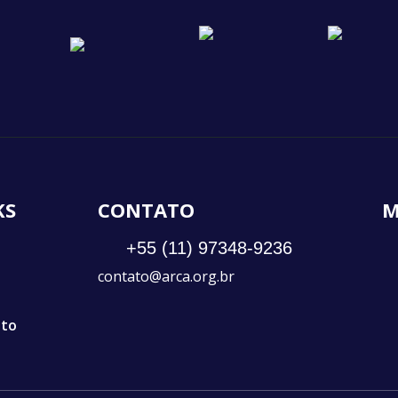
KS
CONTATO
M
+55 (11) 97348-9236
contato@arca.org.br
ato